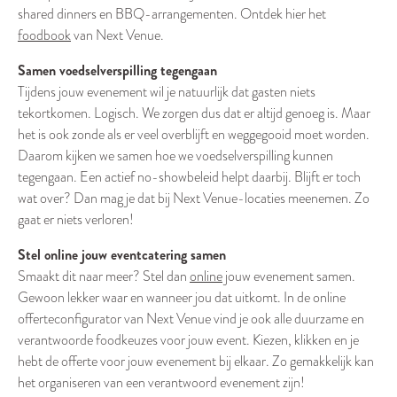
shared dinners en BBQ-arrangementen. Ontdek hier het
foodbook
van Next Venue.
Samen voedselverspilling tegengaan
Tijdens jouw evenement wil je natuurlijk dat gasten niets
tekortkomen. Logisch. We zorgen dus dat er altijd genoeg is. Maar
het is ook zonde als er veel overblijft en weggegooid moet worden.
Daarom kijken we samen hoe we voedselverspilling kunnen
tegengaan. Een actief no-showbeleid helpt daarbij. Blijft er toch
wat over? Dan mag je dat bij Next Venue-locaties meenemen. Zo
gaat er niets verloren!
Stel online jouw eventcatering samen
Smaakt dit naar meer? Stel dan
online
jouw evenement samen.
Gewoon lekker waar en wanneer jou dat uitkomt. In de online
offerteconfigurator van Next Venue vind je ook alle duurzame en
verantwoorde foodkeuzes voor jouw event. Kiezen, klikken en je
hebt de offerte voor jouw evenement bij elkaar. Zo gemakkelijk kan
het organiseren van een verantwoord evenement zijn!