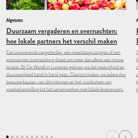
Algemeen
Duurzaam vergaderen en overnachten:
hoe lokale partners het verschil maken
Een inspirerende vergaderdag, een meerdaags congres of een
ontspannen overnachting draait om meer dan alleen een mooie
W
locatie. Bij De Werelt in Lunteren geloven we dat gastvrijheid en
duurzaamheid hand in hand gaan. Daarom maken we iedere dag
bewuste keuzes: van slim inkopen en het voorkomen van
l
voedselverspilling tot het samenwerken met lokale leveranciers.