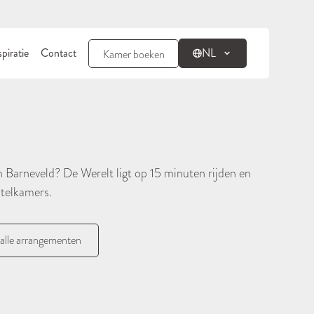
spiratie
Contact
NL
Kamer boeken
an Barneveld? De Werelt ligt op 15 minuten rijden en
otelkamers.
 alle arrangementen