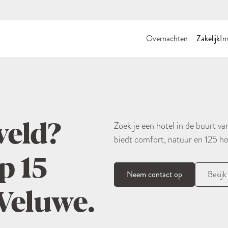
Overnachten
Zakelijk
In
veld?
Zoek je een hotel in de buurt v
biedt comfort, natuur en 125 h
p 15
Neem contact op
Bekijk
Veluwe.