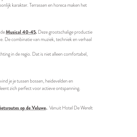
oonlijk karakter. Terrassen en horeca maken het
Musical 40-45
.
ende
Deze grootschalige productie
ze. De combinatie van muziek, techniek en verhaal
ng in de regio. Dat is niet alleen comfortabel,
ind je je tussen bossen, heidevelden en
eent zich perfect voor actieve ontspanning.
fietsroutes op de Veluwe
.
. Vanuit Hotel De Werelt