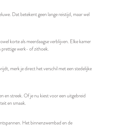
eluwe. Dat betekent geen lange reistijd, maar wel
 zowel korte als meerdaagse verblijven. Elke kamer
prettige werk- of zithoek.
ijdt, merk je direct het verschil met een stedelijke
 en streek. Of je nu kiest voor een uitgebreid
iteit en smaak.
te ontspannen. Het binnenzwembad en de